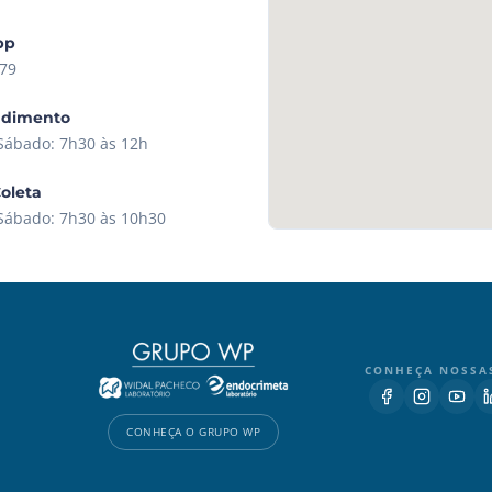
pp
79
ndimento
 Sábado: 7h30 às 12h
Coleta
 Sábado: 7h30 às 10h30
CONHEÇA NOSSA
CONHEÇA O GRUPO WP