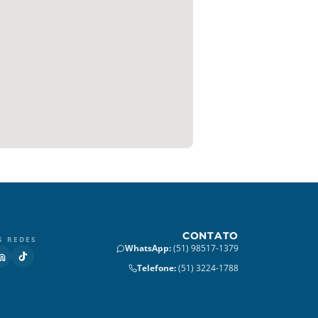
CONTATO
S REDES
WhatsApp
:
(51) 98517-1379
Telefone
:
(51) 3224-1788