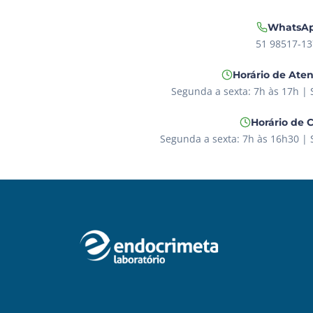
WhatsA
51 98517-13
Horário de Ate
Segunda a sexta: 7h às 17h |
Horário de 
Segunda a sexta: 7h às 16h30 |