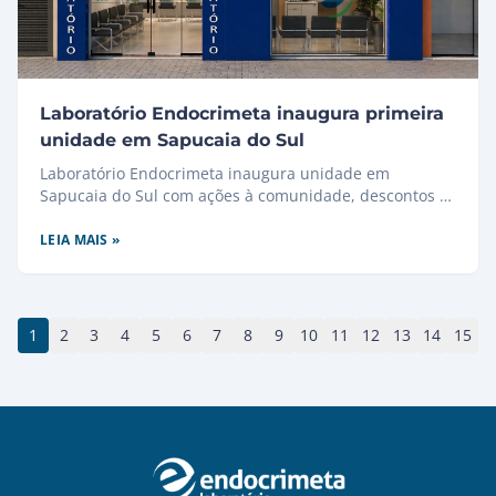
Laboratório Endocrimeta inaugura primeira
unidade em Sapucaia do Sul
Laboratório Endocrimeta inaugura unidade em
Sapucaia do Sul com ações à comunidade, descontos e
um atendimento de qualidade.
LEIA MAIS »
1
2
3
4
5
6
7
8
9
10
11
12
13
14
15