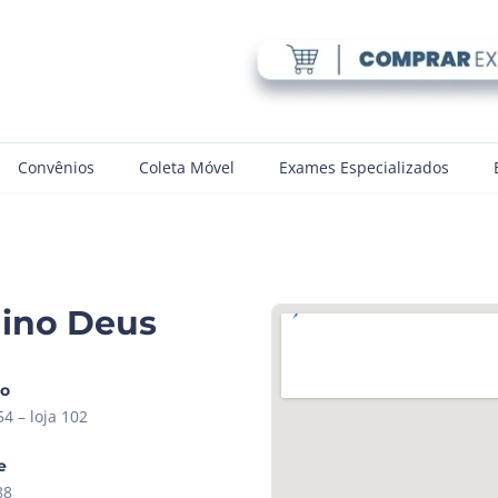
Convênios
Coleta Móvel
Exames Especializados
ino Deus
ço
54 – loja 102
e
88