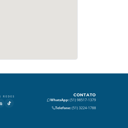
CONTATO
S REDES
WhatsApp
:
(51) 98517-1379
Telefone
:
(51) 3224-1788