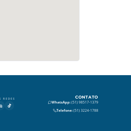
CONTATO
S REDES
WhatsApp
:
(51) 98517-1379
Telefone
:
(51) 3224-1788