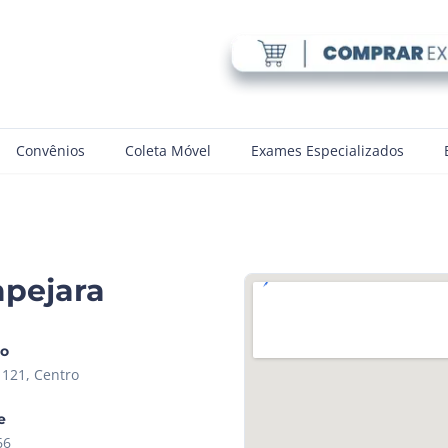
Convênios
Coleta Móvel
Exames Especializados
apejara
ço
121, Centro
e
66