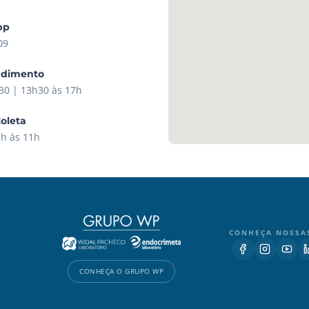
pp
09
ndimento
30 | 13h30 às 17h
Coleta
7h às 11h
CONHEÇA NOSSA
CONHEÇA O GRUPO WP