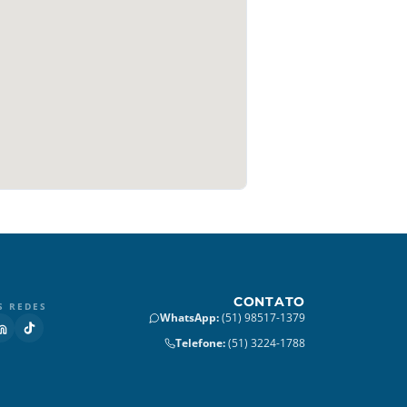
CONTATO
S REDES
WhatsApp
:
(51) 98517-1379
Telefone
:
(51) 3224-1788