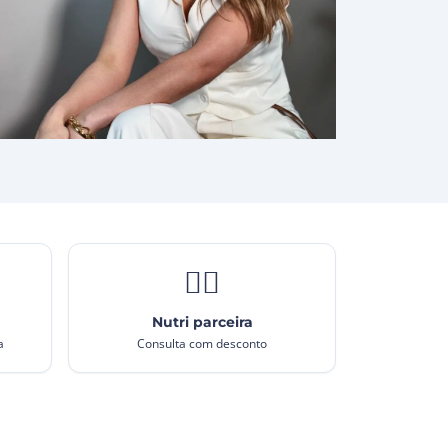
👩‍⚕️
Nutri parceira
a
Consulta com desconto