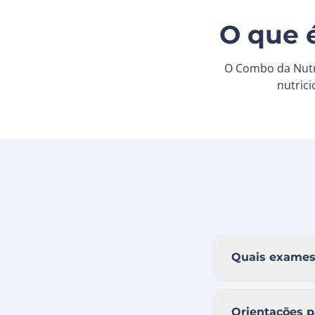
O que 
O Combo da Nutri
nutric
Quais exames 
Orientações p