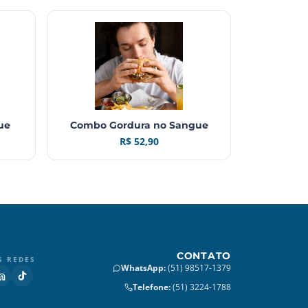
ue
Combo Gordura no Sangue
R$ 52,90
CONTATO
S REDES
WhatsApp
:
(51) 98517-1379
Telefone
:
(51) 3224-1788