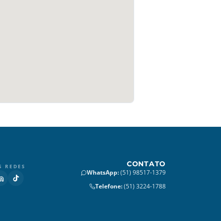
CONTATO
S REDES
WhatsApp
:
(51) 98517-1379
Telefone
:
(51) 3224-1788