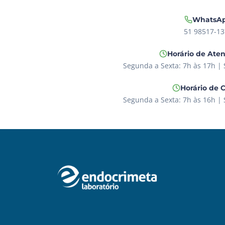
WhatsA
51 98517-13
Horário de Ate
Segunda a Sexta: 7h às 17h |
Horário de 
Segunda a Sexta: 7h às 16h |