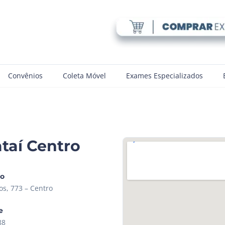
Convênios
Coleta Móvel
Exames Especializados
taí Centro
ço
os, 773 – Centro
e
88