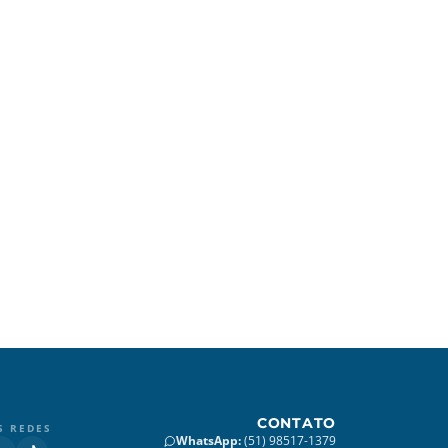
CONTATO
S REDES
WhatsApp
:
(51) 98517-1379