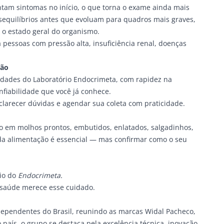
ntam sintomas no início, o que torna o exame ainda mais
desequilíbrios antes que evoluam para quadros mais graves,
 o estado geral do organismo.
 pessoas com pressão alta, insuficiência renal, doenças
são
idades do Laboratório Endocrimeta, com rapidez na
nfiabilidade que você já conhece.
clarecer dúvidas e agendar sua coleta com praticidade.
do em molhos prontos, embutidos, enlatados, salgadinhos,
r da alimentação é essencial — mas confirmar como o seu
io do
Endocrimeta.
 saúde merece esse cuidado.
dependentes do Brasil, reunindo as marcas Widal Pacheco,
país, o grupo se destaca pela excelência técnica, inovação