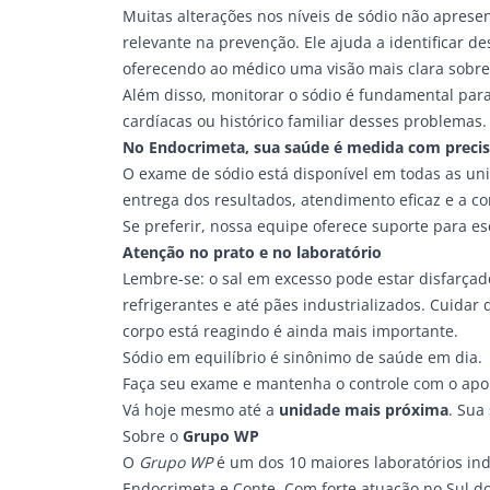
Muitas alterações nos níveis de sódio não aprese
relevante na prevenção. Ele ajuda a identificar 
oferecendo ao médico uma visão mais clara sobre
Além disso, monitorar o sódio é fundamental para
cardíacas ou histórico familiar desses problemas.
No Endocrimeta, sua saúde é medida com preci
O exame de sódio está disponível em todas as un
entrega dos resultados, atendimento eficaz e a co
Se preferir, nossa equipe oferece suporte para es
Atenção no prato e no laboratório
Lembre-se: o sal em excesso pode estar disfarça
refrigerantes e até pães industrializados. Cuida
corpo está reagindo é ainda mais importante.
Sódio em equilíbrio é sinônimo de saúde em dia.
Faça seu exame e mantenha o controle com o apo
Vá hoje mesmo até a
unidade mais próxima
. Sua
Sobre o
Grupo WP
O
Grupo WP
é um dos 10 maiores laboratórios in
Endocrimeta e Conte. Com forte atuação no Sul do 