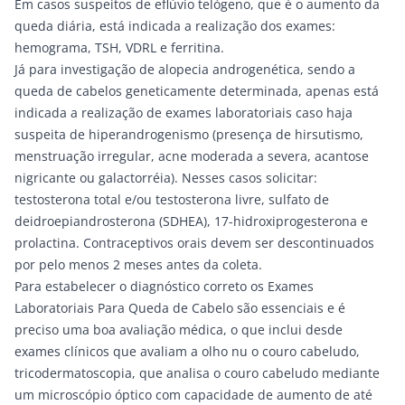
Em casos suspeitos de eflúvio telógeno, que é o aumento da
queda diária, está indicada a realização dos exames:
hemograma, TSH, VDRL e ferritina.
Já para investigação de alopecia androgenética, sendo a
queda de cabelos geneticamente determinada, apenas está
indicada a realização de exames laboratoriais caso haja
suspeita de hiperandrogenismo (presença de hirsutismo,
menstruação irregular, acne moderada a severa, acantose
nigricante ou galactorréia). Nesses casos solicitar:
testosterona total e/ou testosterona livre, sulfato de
deidroepiandrosterona (SDHEA), 17-hidroxiprogesterona e
prolactina. Contraceptivos orais devem ser descontinuados
por pelo menos 2 meses antes da coleta.
Para estabelecer o diagnóstico correto os Exames
Laboratoriais Para Queda de Cabelo são essenciais e é
preciso uma boa avaliação médica, o que inclui desde
exames clínicos que avaliam a olho nu o couro cabeludo,
tricodermatoscopia, que analisa o couro cabeludo mediante
um microscópio óptico com capacidade de aumento de até