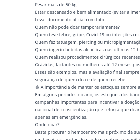
Pesar mais de 50 kg
Estar descansado e bem alimentado (evitar alime
Levar documento oficial com foto
Quem não pode doar temporariamente?
Quem teve febre, gripe, Covid-19 ou infecções re
Quem fez tatuagem, piercing ou micropigmentaç
Quem ingeriu bebidas alcoólicas nas últimas 12 h
Quem realizou procedimentos cirúrgicos recentes
Grávidas, lactantes ou mulheres até 12 meses pós
Esses são exemplos, mas a avaliação final sempre
segurança de quem doa e de quem recebe.
🩸
A importância de manter os estoques sempre 
Em alguns períodos do ano, os estoques dos banc
campanhas importantes para incentivar a doação
nacional de conscientização que reforça que doar
apenas em emergências.
Onde doar?
Basta procurar o hemocentro mais próximo da sua
em hospitais, postos de saúde e centros comunitá