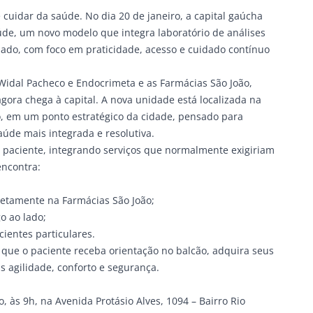
cuidar da saúde. No dia 20 de janeiro, a capital gaúcha
úde
, um novo modelo que integra laboratório de análises
lado, com foco em praticidade, acesso e cuidado contínuo
Widal Pacheco
e
Endocrimeta
e as
Farmácias São João
,
 agora chega à capital. A nova unidade está localizada na
co, em um ponto estratégico da cidade, pensado para
aúde mais integrada e resolutiva.
do paciente, integrando serviços que normalmente exigiriam
encontra:
etamente na Farmácias São João;
o ao lado;
ientes particulares.
e que o paciente receba orientação no balcão, adquira seus
s agilidade, conforto e segurança.
, às 9h, na Avenida Protásio Alves, 1094 – Bairro Rio