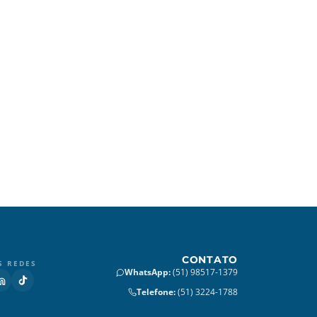
CONTATO
S REDES
WhatsApp
:
(51) 98517-1379
Telefone
:
(51) 3224-1788