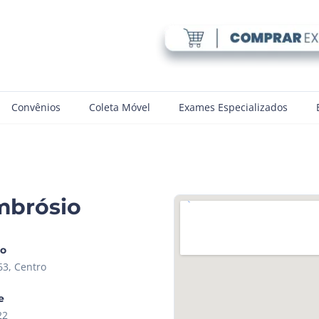
Convênios
Coleta Móvel
Exames Especializados
mbrósio
ço
63, Centro
e
22