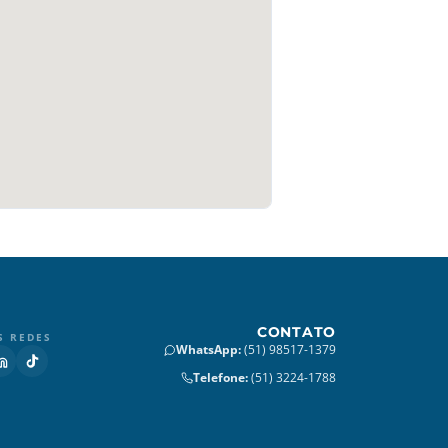
CONTATO
S REDES
WhatsApp
:
(51) 98517-1379
Telefone
:
(51) 3224-1788